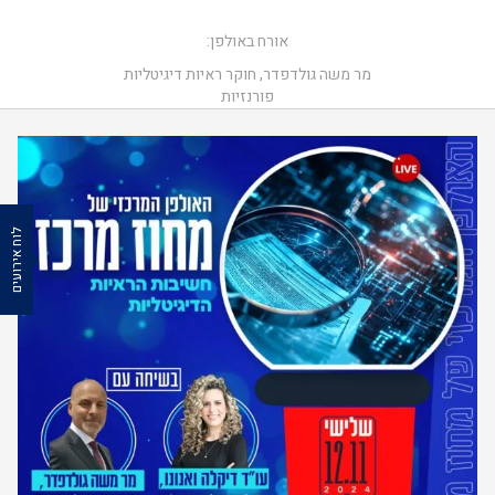
אורח באולפן:
מר משה גולדפדר, חוקר ראיות דיגיטליות
פורנזיות
לוח אירועים