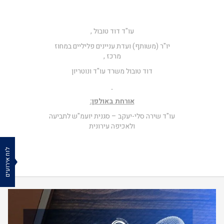
עו"ד דוד טובול ,
יו"ר (משותף) ועדת עניינים פליליים במחוז
מרכז ,
דוד טובול משרד עו"ד ונוטריון
אורחת באולפן:
עו"ד שירה סלי-יעקב – סגנית יועמ"ש לתביעה
ולאכיפה עירונית
לוח אירועים