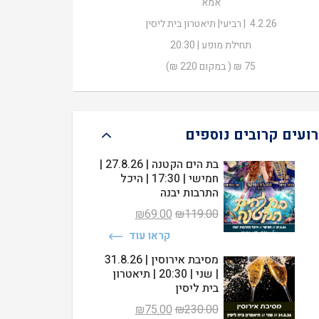
אמא
₪75.00.
₪220.00.
4.2.26 | רביעי| תיאטרון בית ליסין
תחילת מופע | 20:30
75 ₪ ( במקום 220 ₪)
רועים קרובים נוספים
בת הים הקטנה | 27.8.26 |
חמישי | 17:30 | היכל
התרבות יבנה
המחיר
המחיר
₪
69.00
₪
119.00
המקורי
הנוכחי
קראו עוד
היה:
הוא:
₪69.00.
₪119.00.
מסיבת אירוסין | 31.8.26
| שני | 20:30 | תיאטרון
בית ליסין
המחיר
המחיר
₪
75.00
₪
230.00