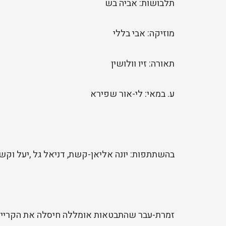
תלבושות: אביה בש
מוזיקה: אבי בללי
תאורה: זיו וולושין
ע. במאי: לי-אור שפירא
בהשתתפות: יונה אליאן-קשת, דניאל גל ,יעל וקשט
זמרת-עבר שהתבטאות אומללה חיסלה את הקרייר